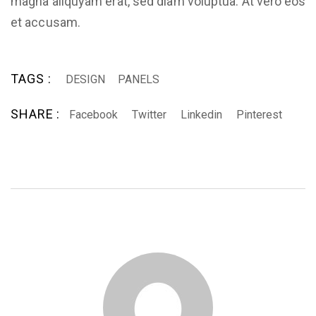
magna aliquyam erat, sed diam voluptua. At vero eos
et accusam.
TAGS :
DESIGN
PANELS
SHARE :
Facebook
Twitter
Linkedin
Pinterest