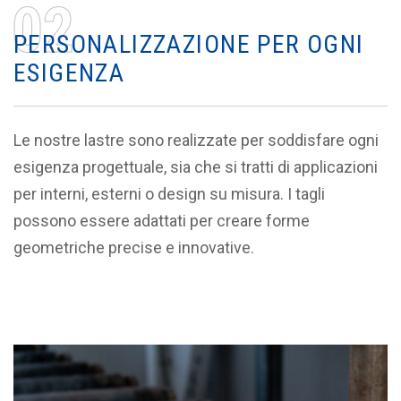
0
2
P
E
R
S
O
N
A
L
I
Z
Z
A
Z
I
O
N
E
P
E
R
O
G
N
I
E
S
I
G
E
N
Z
A
Le nostre lastre sono realizzate per soddisfare ogni
esigenza progettuale, sia che si tratti di applicazioni
per interni, esterni o design su misura. I tagli
possono essere adattati per creare forme
geometriche precise e innovative.