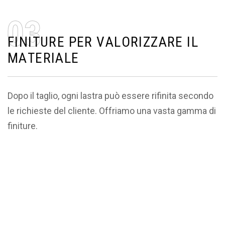
0
3
F
I
N
I
T
U
R
E
P
E
R
V
A
L
O
R
I
Z
Z
A
R
E
I
L
M
A
T
E
R
I
A
L
E
Dopo il taglio, ogni lastra può essere rifinita secondo
le richieste del cliente. Offriamo una vasta gamma di
finiture.