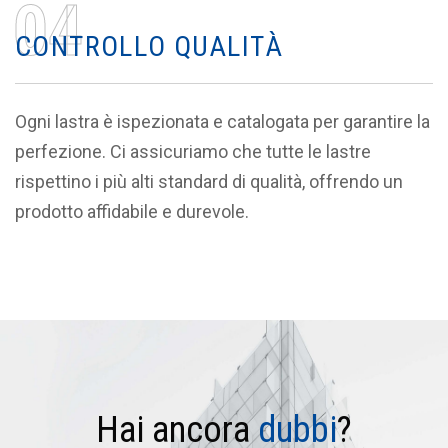
0
4
C
O
N
T
R
O
L
L
O
Q
U
A
L
I
T
À
Ogni lastra è ispezionata e catalogata per garantire la
perfezione. Ci assicuriamo che tutte le lastre
rispettino i più alti standard di qualità, offrendo un
prodotto affidabile e durevole.
H
a
i
a
n
c
o
r
a
d
u
b
b
i
?