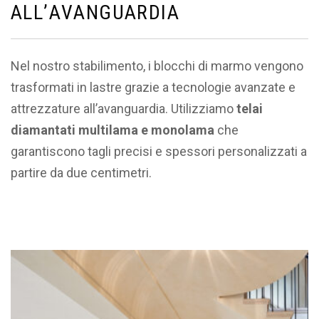
A
L
L
’
A
V
A
N
G
U
A
R
D
I
A
Nel nostro stabilimento, i blocchi di marmo vengono
trasformati in lastre grazie a tecnologie avanzate e
attrezzature all’avanguardia. Utilizziamo
telai
diamantati multilama e monolama
che
garantiscono tagli precisi e spessori personalizzati a
partire da due centimetri.